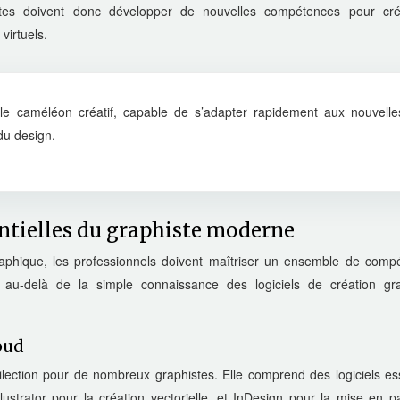
phistes doivent donc développer de nouvelles compétences pour cr
irtuels.
ble caméléon créatif, capable de s’adapter rapidement aux nouvelle
du design.
tielles du graphiste moderne
aphique, les professionnels doivent maîtriser un ensemble de comp
au-delà de la simple connaissance des logiciels de création gr
loud
dilection pour de nombreux graphistes. Elle comprend des logiciels es
lustrator pour la création vectorielle, et InDesign pour la mise en 