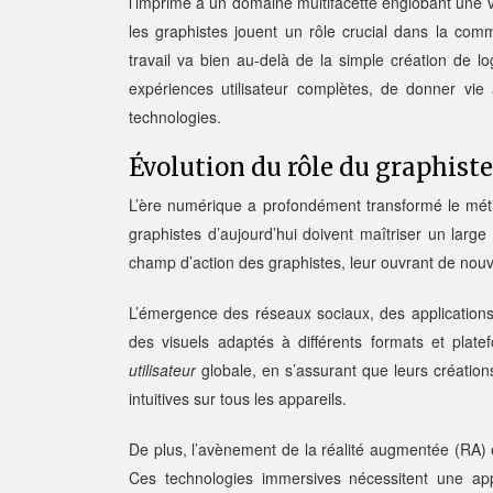
l’imprimé à un domaine multifacette englobant une
les graphistes jouent un rôle crucial dans la com
travail va bien au-delà de la simple création de l
expériences utilisateur complètes, de donner v
technologies.
Évolution du rôle du graphiste
L’ère numérique a profondément transformé le métie
graphistes d’aujourd’hui doivent maîtriser un large
champ d’action des graphistes, leur ouvrant de nouv
L’émergence des réseaux sociaux, des application
des visuels adaptés à différents formats et pla
utilisateur
globale, en s’assurant que leurs créatio
intuitives sur tous les appareils.
De plus, l’avènement de la réalité augmentée (RA) e
Ces technologies immersives nécessitent une appr