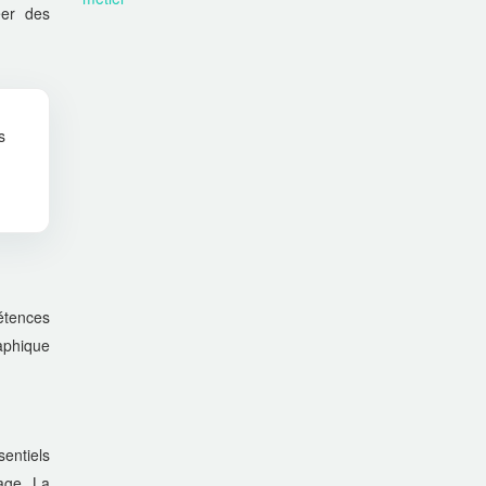
éer des
s
étences
aphique
sentiels
page. La