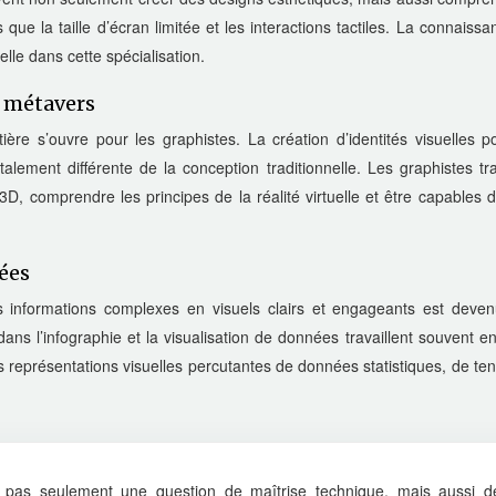
 que la taille d’écran limitée et les interactions tactiles. La connaiss
lle dans cette spécialisation.
e métavers
ère s’ouvre pour les graphistes. La création d’identités visuelles p
lement différente de la conception traditionnelle. Les graphistes tra
D, comprendre les principes de la réalité virtuelle et être capables 
ées
es informations complexes en visuels clairs et engageants est deve
ns l’infographie et la visualisation de données travaillent souvent en
es représentations visuelles percutantes de données statistiques, de t
t pas seulement une question de maîtrise technique, mais aussi d