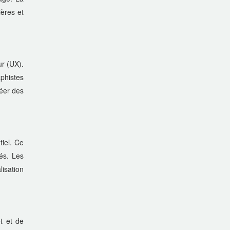
ières et
ur (UX).
aphistes
réer des
iel. Ce
és. Les
isation
t et de