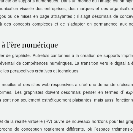
 variété de supports numériques. Dans un monde où l’image est omnipr
munication visuelle des entreprises, des marques et des organisation
ogos ou de mises en page attrayantes ; il s’agit désormais de concev
ie à des concepts complexes et de s’adapter en permanence aux no
 à l’ère numérique
r de graphiste. Autrefois cantonnés à la création de supports imprim
 éventail de compétences numériques. La transition vers le digital a é
elles perspectives créatives et techniques.
s mobiles et des sites web responsives a créé une demande croissan
teformes. Les graphistes doivent désormais penser en termes d’
exp
ns sont non seulement esthétiquement plaisantes, mais aussi fonctionn
t de la réalité virtuelle (RV) ouvre de nouveaux horizons pour les gra
oche de conception totalement différente, où l’espace tridimensio