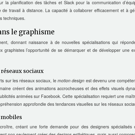
 la planification des tâches et Slack pour la communication d’équi
de travail à distance. La capacité à collaborer efficacement et à gé
s techniques.
ans le graphisme
ent, donnant naissance à de nouvelles spécialisations qui répond
ux graphistes l’opportunité de se démarquer et de développer une ex
 réseaux sociaux
rts sur les réseaux sociaux, le
motion design
est devenu une compéten
omaine créent des animations accrocheuses et des effets visuels dyn
publicités animées sur Facebook. Cette spécialisation requiert une maît
mpréhension approfondie des tendances visuelles sur les réseaux socia
 mobiles
croître, créant une forte demande pour des designers spécialisés 
ivent non seulement créer des designs esthétiques, mais aussi compre