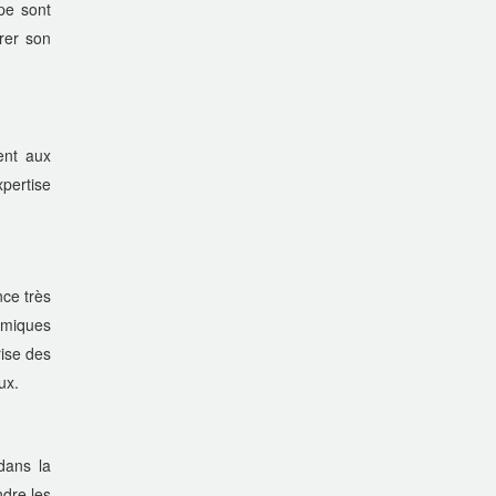
pe sont
rer son
ent aux
pertise
ce très
amiques
rise des
ux.
dans la
ndre les