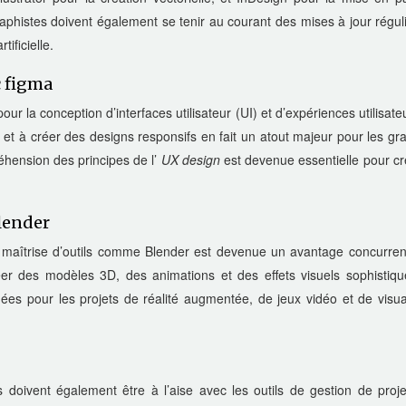
raphistes doivent également se tenir au courant des mises à jour régul
tificielle.
c figma
r la conception d’interfaces utilisateur (UI) et d’expériences utilisate
el et à créer des designs responsifs en fait un atout majeur pour les gr
éhension des principes de l’
UX design
est devenue essentielle pour c
lender
a maîtrise d’outils comme Blender est devenue un avantage concurrent
éer des modèles 3D, des animations et des effets visuels sophistiqu
es pour les projets de réalité augmentée, de jeux vidéo et de visual
 doivent également être à l’aise avec les outils de gestion de proje