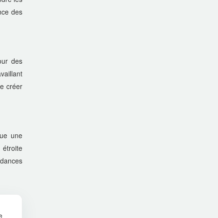
ance des
our des
vaillant
de créer
nue une
 étroite
endances
e