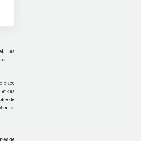
el. Les
ur.
e place
s et des
phie de
attentes
ables de