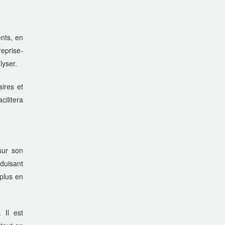
nts, en
eprise-
lyser.
ires et
cilitera
sur son
duisant
 plus en
 Il est