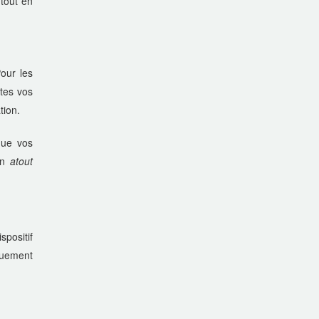
tout en
our les
utes vos
tion.
que vos
 un
atout
spositif
iquement