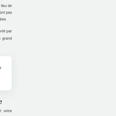
 lieu de
sont pas
nées.
orté par
n grand
s
e
t votre