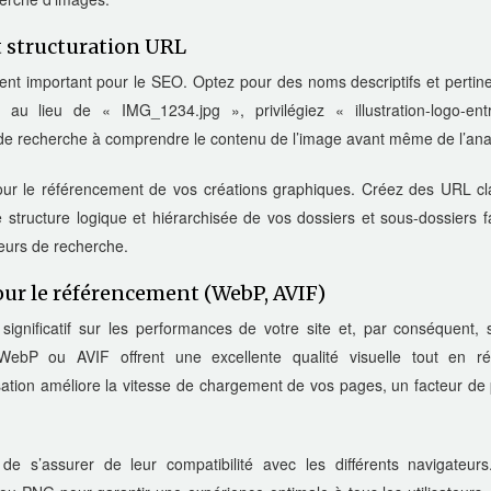
t structuration URL
nt important pour le SEO. Optez pour des noms descriptifs et pertine
au lieu de « IMG_1234.jpg », privilégiez « illustration-logo-entr
 de recherche à comprendre le contenu de l’image avant même de l’ana
our le référencement de vos créations graphiques. Créez des URL cla
 structure logique et hiérarchisée de vos dossiers et sous-dossiers fa
teurs de recherche.
ur le référencement (WebP, AVIF)
ignificatif sur les performances de votre site et, par conséquent, 
bP ou AVIF offrent une excellente qualité visuelle tout en ré
misation améliore la vitesse de chargement de vos pages, un facteur de
de s’assurer de leur compatibilité avec les différents navigateurs.