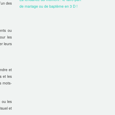
l’un des
de mariage ou de baptème en 3 D !
ients ou
our les
er leurs
endre et
s et les
os mots-
e ou les
isuel et