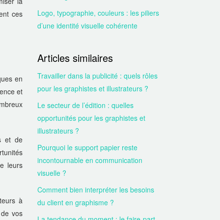
iser la
Logo, typographie, couleurs : les piliers
tent ces
d’une identité visuelle cohérente
Articles similaires
Travailler dans la publicité : quels rôles
ques en
pour les graphistes et illustrateurs ?
ience et
ombreux
Le secteur de l’édition : quelles
opportunités pour les graphistes et
illustrateurs ?
s et de
Pourquoi le support papier reste
tunités
incontournable en communication
re leurs
visuelle ?
Comment bien interpréter les besoins
teurs à
du client en graphisme ?
 de vos
La tendance du moment : le faire-part