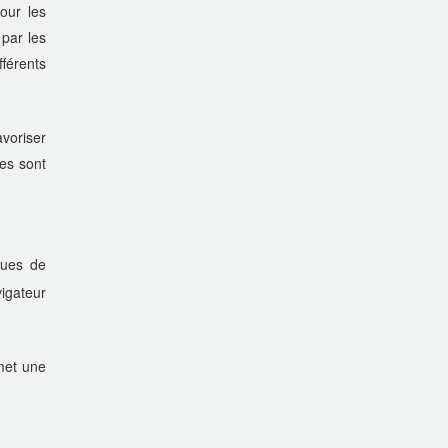
our les
 par les
fférents
voriser
les sont
ques de
igateur
met une