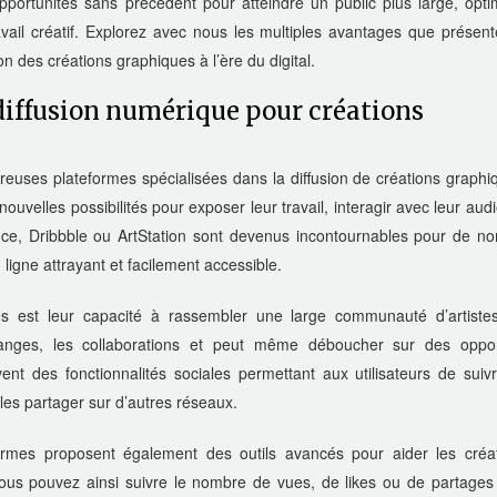
portunités sans précédent pour atteindre un public plus large, optim
ravail créatif. Explorez avec nous les multiples avantages que présen
on des créations graphiques à l’ère du digital.
diffusion numérique pour créations
uses plateformes spécialisées dans la diffusion de créations graphi
 nouvelles possibilités pour exposer leur travail, interagir avec leur aud
ce, Dribbble ou ArtStation sont devenus incontournables pour de n
n ligne attrayant et facilement accessible.
es est leur capacité à rassembler une large communauté d’artiste
hanges, les collaborations et peut même déboucher sur des oppor
vent des fonctionnalités sociales permettant aux utilisateurs de suiv
es partager sur d’autres réseaux.
formes proposent également des outils avancés pour aider les créa
Vous pouvez ainsi suivre le nombre de vues, de likes ou de partages